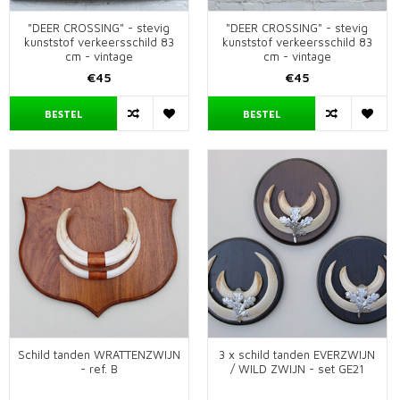
"DEER CROSSING" - stevig
"DEER CROSSING" - stevig
kunststof verkeersschild 83
kunststof verkeersschild 83
cm - vintage
cm - vintage
€45
€45
BESTEL
BESTEL
Schild tanden WRATTENZWIJN
3 x schild tanden EVERZWIJN
- ref. B
/ WILD ZWIJN - set GE21