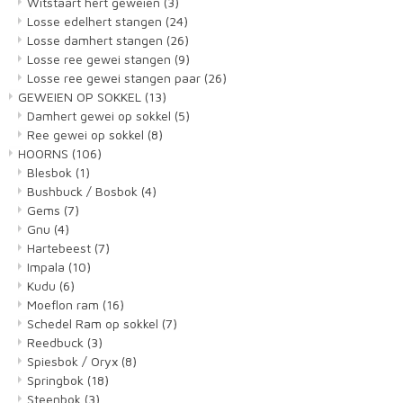
Witstaart hert geweien
(3)
Losse edelhert stangen
(24)
Losse damhert stangen
(26)
Losse ree gewei stangen
(9)
Losse ree gewei stangen paar
(26)
GEWEIEN OP SOKKEL
(13)
Damhert gewei op sokkel
(5)
Ree gewei op sokkel
(8)
HOORNS
(106)
Blesbok
(1)
Bushbuck / Bosbok
(4)
Gems
(7)
Gnu
(4)
Hartebeest
(7)
Impala
(10)
Kudu
(6)
Moeflon ram
(16)
Schedel Ram op sokkel
(7)
Reedbuck
(3)
Spiesbok / Oryx
(8)
Springbok
(18)
Steenbok
(3)