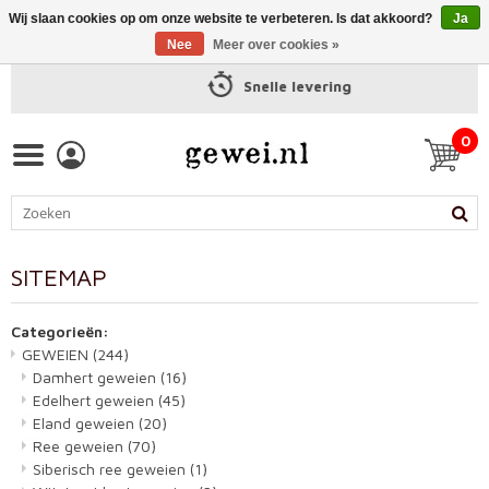
Wij slaan cookies op om onze website te verbeteren. Is dat akkoord?
Ja
Nee
Meer over cookies »
Snelle levering
0
SITEMAP
Categorieën:
GEWEIEN
(244)
Damhert geweien
(16)
Edelhert geweien
(45)
Eland geweien
(20)
Ree geweien
(70)
Siberisch ree geweien
(1)