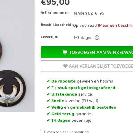
€95,00
Artikelnummer:
Tanden EZ-6-95
Beschikbaarheid:
Op voorraad
(Maar één beschik
Levertijd:
1-3 dagen
TOEVOEGEN AAN WINKELWA
AAN VERLANGLIJST TOEVOEG
De mooiste
geweien en hoorns
✔
Elk
stuk apart gefotografeerd
✔
Uitstekende
service
✔
Snelle
levering (EU wijd)
✔
Veilig
en
gemakkelijk bestellen
✔
Geld terug
garantie
✔
14 dagen
bedenktijd
✔
Voeg toe aan vergelijking