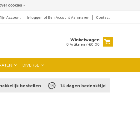
over cookies »
ijn Account
Inloggen
of
Een Account Aanmaken
Contact
Winkelwagen
0 Artikelen / €0,00
RATEN
DIVERSE
makkelijk bestellen
14 dagen bedenktijd