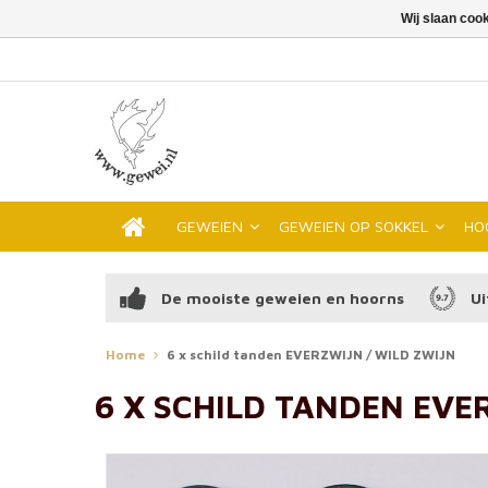
Wij slaan coo
GEWEIEN
GEWEIEN OP SOKKEL
HO
De mooiste geweien en hoorns
Ui
Home
6 x schild tanden EVERZWIJN / WILD ZWIJN
6 X SCHILD TANDEN EVE