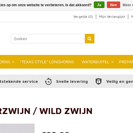
kies op om onze website te verbeteren. Is dat akkoord?
Ja
Nee
Meer 
Vergelijk (0)
Mijn Verlanglijst
M
ORNS
"TEXAS STYLE" LONGHORNS
WATERBUFFEL
PREPA
tstekende service
Snelle levering
Veilig en ge
RZWIJN / WILD ZWIJN