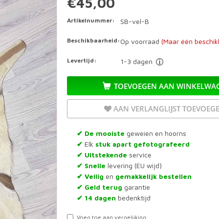
€45,00
Artikelnummer:
SB-vel-B
Beschikbaarheid:
Op voorraad
(Maar één beschik
Levertijd:
1-3 dagen
TOEVOEGEN AAN WINKELWA
AAN VERLANGLIJST TOEVOEG
De mooiste
geweien en hoorns
✔
Elk
stuk apart gefotografeerd
✔
Uitstekende
service
✔
Snelle
levering (EU wijd)
✔
Veilig
en
gemakkelijk bestellen
✔
Geld terug
garantie
✔
14 dagen
bedenktijd
✔
Voeg toe aan vergelijking