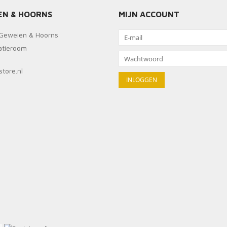
EN & HOORNS
MIJN ACCOUNT
Geweien & Hoorns
ratieroom
tore.nl