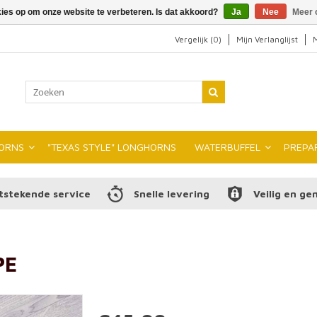
kies op om onze website te verbeteren. Is dat akkoord?
Ja
Nee
Meer 
Vergelijk (0)
Mijn Verlanglijst
M
ORNS
"TEXAS STYLE" LONGHORNS
WATERBUFFEL
PREPA
tstekende service
Snelle levering
Veilig en ge
PE