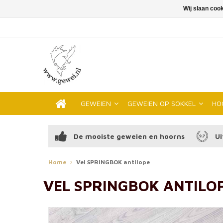
Wij slaan coo
GEWEIEN
GEWEIEN OP SOKKEL
HO
De mooiste geweien en hoorns
Ui
Home
Vel SPRINGBOK antilope
VEL SPRINGBOK ANTILO