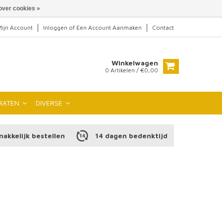
over cookies »
ijn Account
Inloggen
of
Een Account Aanmaken
Contact
Winkelwagen
0 Artikelen / €0,00
RATEN
DIVERSE
makkelijk bestellen
14 dagen bedenktijd