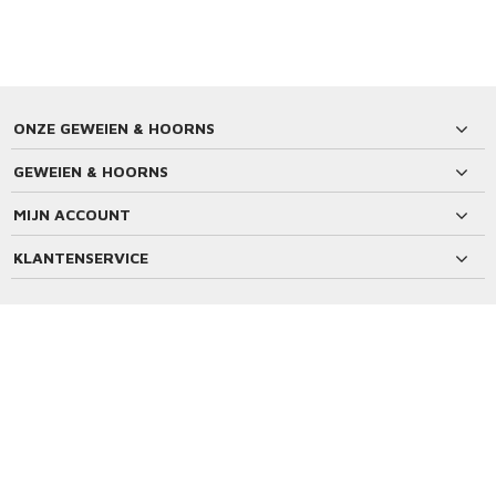
ONZE GEWEIEN & HOORNS
GEWEIEN & HOORNS
MIJN ACCOUNT
KLANTENSERVICE
BETAALMETHODEN
© Copyright 2026 Geweien & Hoorns | Merchant location: The Netherlands