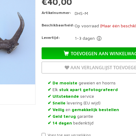
€40,00
Artikelnummer:
DHS-M
Beschikbaarheid:
Op voorraad
(Maar één beschik
Levertijd:
1-3 dagen
TOEVOEGEN AAN WINKELWA
AAN VERLANGLIJST TOEVOEG
De mooiste
geweien en hoorns
✔
Elk
stuk apart gefotografeerd
✔
Uitstekende
service
✔
Snelle
levering (EU wijd)
✔
Veilig
en
gemakkelijk bestellen
✔
Geld terug
garantie
✔
14 dagen
bedenktijd
✔
Voeg toe aan vergelijking