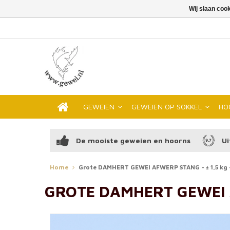
Wij slaan coo
GEWEIEN
GEWEIEN OP SOKKEL
HO
De mooiste geweien en hoorns
Ui
Home
Grote DAMHERT GEWEI AFWERP STANG - ± 1,5 kg 
GROTE DAMHERT GEWEI A