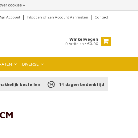
over cookies »
ijn Account
Inloggen
of
Een Account Aanmaken
Contact
Winkelwagen
0 Artikelen / €0,00
RATEN
DIVERSE
makkelijk bestellen
14 dagen bedenktijd
 CM