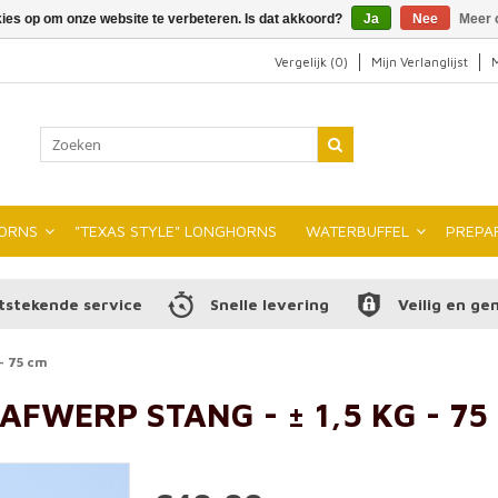
kies op om onze website te verbeteren. Is dat akkoord?
Ja
Nee
Meer 
Vergelijk (0)
Mijn Verlanglijst
M
ORNS
"TEXAS STYLE" LONGHORNS
WATERBUFFEL
PREPA
tstekende service
Snelle levering
Veilig en ge
- 75 cm
FWERP STANG - ± 1,5 KG - 75