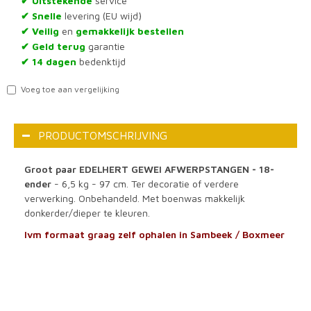
Uitstekende
service
✔
Snelle
levering (EU wijd)
✔
Veilig
en
gemakkelijk bestellen
✔
Geld terug
garantie
✔
14 dagen
bedenktijd
✔
Voeg toe aan vergelijking
PRODUCTOMSCHRIJVING
Groot paar EDELHERT GEWEI AFWERPSTANGEN - 18-
ender
- 6,5 kg - 97 cm. Ter decoratie of verdere
verwerking. Onbehandeld. Met boenwas makkelijk
donkerder/dieper te kleuren.
Ivm formaat graag zelf ophalen in Sambeek / Boxmeer