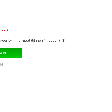
baar)
eer i.v.m. formaat (binnen 14 dagen)
GEN
EN