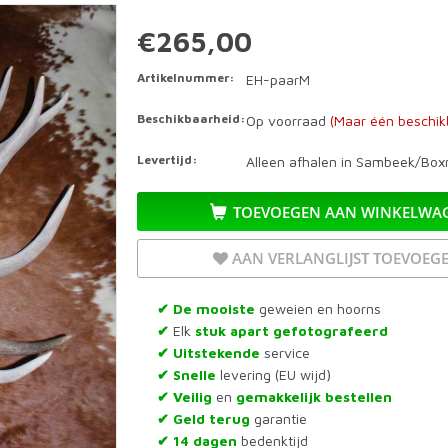
€265,00
Artikelnummer:
EH-paarM
Beschikbaarheid:
Op voorraad
(Maar één beschik
Levertijd:
Alleen afhalen in Sambeek/Boxm
TOEVOEGEN AAN WINKELWA
AAN VERLANGLIJST TOEVOEG
De mooiste
geweien en hoorns
✔
Elk
stuk apart gefotografeerd
✔
Uitstekende
service
✔
Snelle
levering (EU wijd)
✔
Veilig
en
gemakkelijk bestellen
✔
Geld terug
garantie
✔
14 dagen
bedenktijd
✔