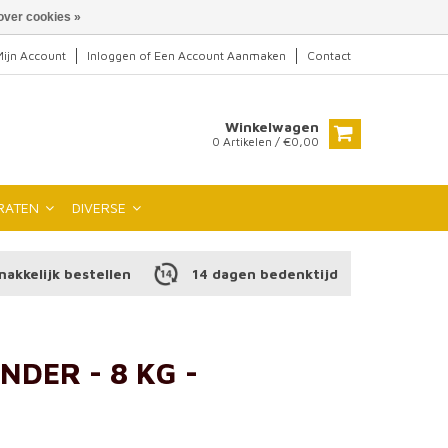
over cookies »
ijn Account
Inloggen
of
Een Account Aanmaken
Contact
Winkelwagen
0 Artikelen / €0,00
RATEN
DIVERSE
makkelijk bestellen
14 dagen bedenktijd
DER - 8 KG -