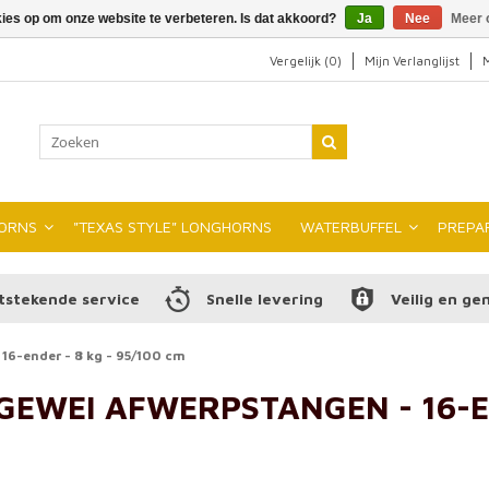
kies op om onze website te verbeteren. Is dat akkoord?
Ja
Nee
Meer 
Vergelijk (0)
Mijn Verlanglijst
M
ORNS
"TEXAS STYLE" LONGHORNS
WATERBUFFEL
PREPA
tstekende service
Snelle levering
Veilig en ge
6-ender - 8 kg - 95/100 cm
EWEI AFWERPSTANGEN - 16-EN