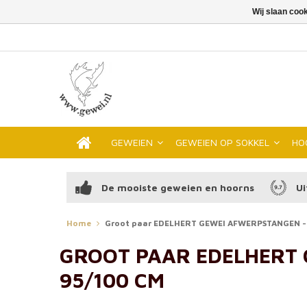
Wij slaan coo
GEWEIEN
GEWEIEN OP SOKKEL
HO
De mooiste geweien en hoorns
Ui
Home
Groot paar EDELHERT GEWEI AFWERPSTANGEN - 1
GROOT PAAR EDELHERT G
95/100 CM