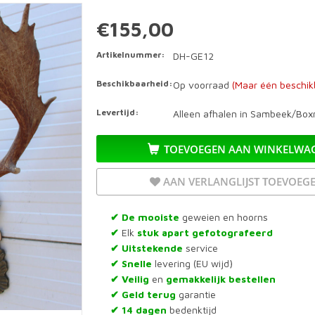
€155,00
Artikelnummer:
DH-GE12
Beschikbaarheid:
Op voorraad
(Maar één beschik
Levertijd:
Alleen afhalen in Sambeek/Boxm
TOEVOEGEN AAN WINKELWA
AAN VERLANGLIJST TOEVOEG
De mooiste
geweien en hoorns
✔
Elk
stuk apart gefotografeerd
✔
Uitstekende
service
✔
Snelle
levering (EU wijd)
✔
Veilig
en
gemakkelijk bestellen
✔
Geld terug
garantie
✔
14 dagen
bedenktijd
✔