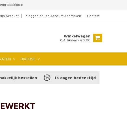
over cookies »
ijn Account
Inloggen
of
Een Account Aanmaken
Contact
Winkelwagen
0 Artikelen / €0,00
RATEN
DIVERSE
makkelijk bestellen
14 dagen bedenktijd
BEWERKT