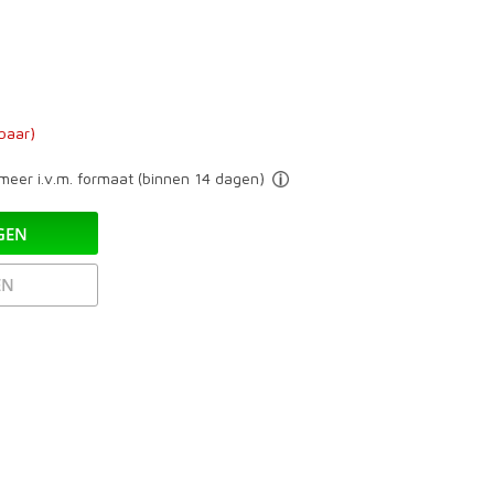
baar)
eer i.v.m. formaat (binnen 14 dagen)
GEN
EN