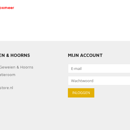
Boxmeer
EN & HOORNS
MIJN ACCOUNT
Geweien & Hoorns
ratieroom
tore.nl