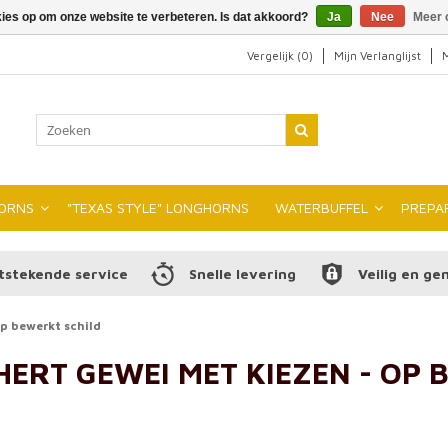
kies op om onze website te verbeteren. Is dat akkoord?
Ja
Nee
Meer 
Vergelijk (0)
Mijn Verlanglijst
M
ORNS
"TEXAS STYLE" LONGHORNS
WATERBUFFEL
PREPA
tstekende service
Snelle levering
Veilig en ge
p bewerkt schild
RT GEWEI MET KIEZEN - OP 