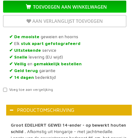
TOEVOEGEN AAN WINKELWAGEN
AAN VERLANGLIJST TOEVOEGEN
De mooiste
geweien en hoorns
✔
Elk
stuk apart gefotografeerd
✔
Uitstekende
service
✔
Snelle
levering (EU wijd)
✔
Veilig
en
gemakkelijk bestellen
✔
Geld terug
garantie
✔
14 dagen
bedenktijd
✔
Voeg toe aan vergelijking
PRODUCTOMSCHRIJVING
Groot EDELHERT GEWEI 14-ender - op bewerkt houten
schild .
Afkomstig uit Hongarije - met jachtmedaille.
Lengte van de geweistangen bedraagt 85 cm, het gewei is