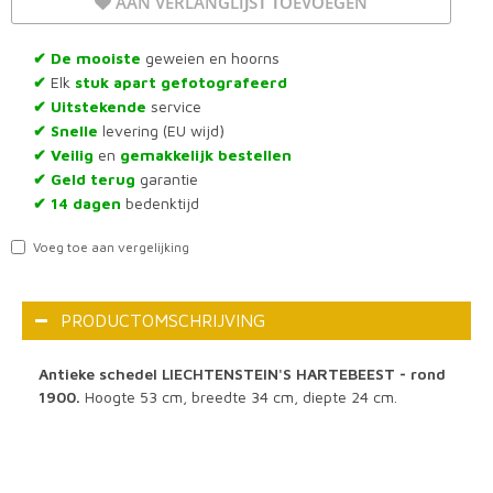
AAN VERLANGLIJST TOEVOEGEN
De mooiste
geweien en hoorns
✔
Elk
stuk apart gefotografeerd
✔
Uitstekende
service
✔
Snelle
levering (EU wijd)
✔
Veilig
en
gemakkelijk bestellen
✔
Geld terug
garantie
✔
14 dagen
bedenktijd
✔
Voeg toe aan vergelijking
PRODUCTOMSCHRIJVING
Antieke schedel LIECHTENSTEIN'S HARTEBEEST - rond
1900.
Hoogte 53 cm, breedte 34 cm, diepte 24 cm.