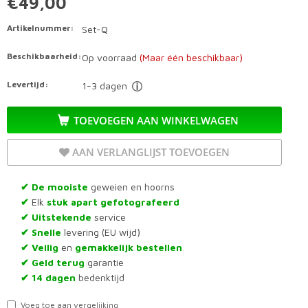
€49,00
Artikelnummer:
Set-Q
Beschikbaarheid:
Op voorraad
(Maar één beschikbaar)
Levertijd:
1-3 dagen
TOEVOEGEN AAN WINKELWAGEN
AAN VERLANGLIJST TOEVOEGEN
De mooiste
geweien en hoorns
✔
Elk
stuk apart gefotografeerd
✔
Uitstekende
service
✔
Snelle
levering (EU wijd)
✔
Veilig
en
gemakkelijk bestellen
✔
Geld terug
garantie
✔
14 dagen
bedenktijd
✔
Voeg toe aan vergelijking