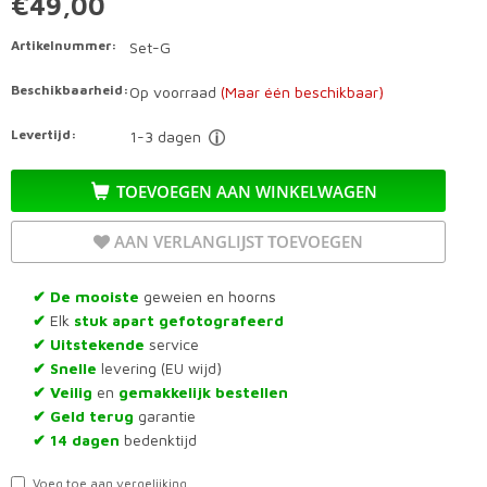
€49,00
Artikelnummer:
Set-G
Beschikbaarheid:
Op voorraad
(Maar één beschikbaar)
Levertijd:
1-3 dagen
TOEVOEGEN AAN WINKELWAGEN
AAN VERLANGLIJST TOEVOEGEN
De mooiste
geweien en hoorns
✔
Elk
stuk apart gefotografeerd
✔
Uitstekende
service
✔
Snelle
levering (EU wijd)
✔
Veilig
en
gemakkelijk bestellen
✔
Geld terug
garantie
✔
14 dagen
bedenktijd
✔
Voeg toe aan vergelijking